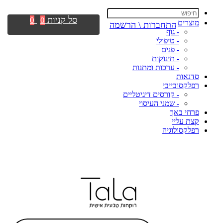
סל קניות
0
0
מוצרים
התחברות \ הרשמה
- גוף
- טיפולי
- פנים
- תינוקות
- ערכות ומתנות
סדנאות
רפלקסובייבי
- קורסים דיגיטליים
- שמני העיסוי
פרחי באך
קצת עליי
רפלקסולוגיה