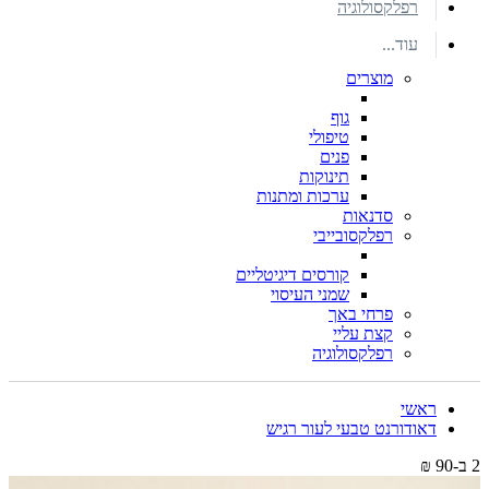
רפלקסולוגיה
עוד...
מוצרים
גוף
טיפולי
פנים
תינוקות
ערכות ומתנות
סדנאות
רפלקסובייבי
קורסים דיגיטליים
שמני העיסוי
פרחי באך
קצת עליי
רפלקסולוגיה
ראשי
דאודורנט טבעי לעור רגיש
2 ב-90 ₪