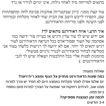
מתאים למריחה מיד לאחר גילוח, אינו יגרום לגירוי או גרד
עוד קצת ממני: כיוון שבקטריות אוהבות סביבה לחה ומתפתחות
שם, הקפידו לייבש היטב את הבית שחי לאחר מקלחת ובמיוחד
לפני השינה ולפני מריחת הדאודורנט.
איך תדע.י איזה דאודורנט מתאים לך?
אם ידוע שיש לך עור עדין ורגיש או בעיית עור ידועה כמו
אסתמה של העור ופסוריאזיס ככל הנראה הדאודורנט לעור
רגיש יתאים לך יותר. אם לא ידועה לך רגישות כלשהי בעור אני
ממליצה לבחור בדאודורנט לבנדר גרניום פטשולי.
מוזמנ/ת לפנות אליי בכל התלבטות ושאלה שיש לך לגבי
הדאודורנטים :)
שאלות נפוצות:
כמה שעות הדאודורנט מחזיק על הגוף ומונע ריח זיעה?
יום שלם! אפילו לאחר מקלחת באמצע היום לא תמיד יש צורך למרוח 
ממנו שוב. לעיתים רחוקות אני שומעת על הצורך למרוח פעם נוספת 
ביום ממנו.
לכמה זמן הצנצנת מספיקה? 
3-4 חודשים