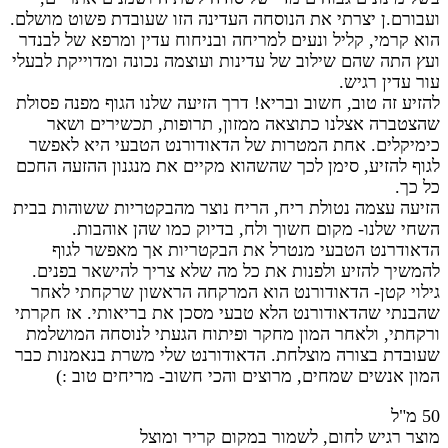
ועבורם.ן יצרתי את הנוסחה העדינה הזו שעובדת פשוט מושלם.
הוא קרמי, קליל ונעים למריחה וב
ניחוח עדין ומרפא של לבנדר
ועץ התה שהם שילוב של עדינות ועוצמה נכונה ומדוייקת לבעלי
עור עדין רגיש.
להזיע זה טוב, חשוב ובריא! דרך הזיעה שלנו הגוף מפנה פסולת
שהצטברה אצלנו כתוצאה ממזון, תרופות, תכשירים ושאר
כימיקלים. אחת המטרות של הדאודורנט הטבעי היא לאפשר
לגוף להזיע, סימן לכך שהשהוא מקיים את מנגנון ההזעה החכם
כל כך.
הזיעה עצמה נטולת ריח, הריח נוצר מהבקטריות ששוהות בבית
השחי שלנו- מקום חשוך ולח, בדיוק כמו שהן אוהבות.
הדאודרנט הטבעי מנטרל את הבקטריות אך מאפשר לגוף
להמשיך להזיע ולפנות את כל מה שלא צריך להישאר בפנים.
גילוי קטן- הדאודורנט הוא המרקחה הראשון שרקחתי לאחר
שהבנתי שהדאודורנט הלא טבעי מסכן את בריאותי. אז חקרתי
ורקחתי, ולאחר המון מחקר ופיתוח הגעתי לנוסחה המושלמת
שעובדת בצורה מוצלחת. הדאודורנט שלי משרת בנאמנות כבר
המון אנשים שמחים, מרוצים והכי חשוב- מריחים טוב :)
50 מ"ל
מוצר רגיש לחום, לשמור במקום קריר ומוצל