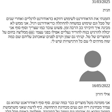
31/03/2025
חגית
הזמנתי את הדאודורנט לשימוש דווקא כדאודורנט לרגליים ואחרי שנים
של סבל וגם שימוש במשחה להחתלה כדיאודורנט רגיל, אני ממש לא
מבינה איך חיכיתי ככ הרבה זמן. פשוט עובד כמו שצריך וסוף סוף אני
יכולה להרגיש בנוח להוריד נעליים אפילו בפני עצמי :)))) ממליצה בחום על
המוצרים של טל. קניתי גם שמן וקרם לפנים שאכתוב עליהם שם כמה
שזה מדהים לי עם כל הרגישויות שיש לי.
16/05/2022
אילי דורון
אני מזמינה מטל מוצרים כבר כמה שנים. סוף סוף דאודוראנט שהוא גם
עמיד מבחינת ריח וגם נעים מבחינת התחושה. כיף לדעת שאני משתמשת
במוצר שהוא גם איכותי וגם שומר על הסביבה. ממליצה באמת מכל הלב.