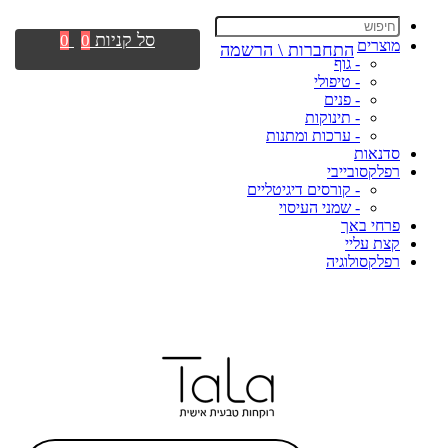
סל קניות
0
0
מוצרים
התחברות \ הרשמה
- גוף
- טיפולי
- פנים
- תינוקות
- ערכות ומתנות
סדנאות
רפלקסובייבי
- קורסים דיגיטליים
- שמני העיסוי
פרחי באך
קצת עליי
רפלקסולוגיה