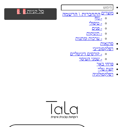
סל קניות
0
0
מוצרים
התחברות \ הרשמה
- גוף
- טיפולי
- פנים
- תינוקות
- ערכות ומתנות
סדנאות
רפלקסובייבי
- קורסים דיגיטליים
- שמני העיסוי
פרחי באך
קצת עליי
רפלקסולוגיה