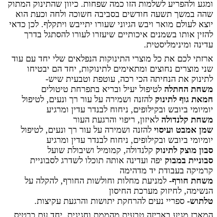
ומגע ולהפריע לשלמות הזו כמה שפחות. כיוון שהתינוק המתוק
שהה במשך תשעה חודשים בסביבה חשוכה ולחה וכעת הוא
יוצא לעולם מואר ויבש הגיוני שעורו יתייבש ויתקלף. לכן כדאי
להזין אותו בשמנים איכותיים שיעזרו לעורו להסתגל בדרך
עדינה ומינימליסטית.
ארזתי לכם את כל מוצרי התינוקות הנפלאים שלי יחד עם עוד
שני מוצרים נחוצים ומתאימים לתינוקות, יחד הם יבטיחו
לתינוק את הנחיתה הכי רכה, עוטפת וטבעית שיש-
משחת החתלה
לטיפול יעיל ובריא בתפרחת טיטולים
חמאת גוף לתינוק
להזנה ושמירה על עור רך ונעים, לטיפול
יומיומי ביובש ובקילופים, ניחוח לבנדר עדין ומרגיע
משחת קלנדולה
לאיזון, ריפוי והרגעת העור
שמן אמבט ועיסוי
להזנה ושמירה על עור רך ונעים, לטיפול
יומיומי ביובש ובקילופים, ניחוח לבנדר עדין ומרגיע
סבון מוצק לתינוק
קלנדולה, קמומיל ושיבולת שועל
סבוניית במבוק
יפה ועדינה אותה תוכלו לשדרג לסבוניית
קרמיקה בעבודת יד מדהימה
משחת חורף-
למניעת מחלות וחולשות החורף, להקלה על
הנשימה, לחיזוק מערכת החיסון
טלתוש-
ספריי נעים להרחקת יתושות והרגעת עקיצות.
המארז מגיע באריזה טבעית מהממת וחגיגית, יחד עם כרטיס