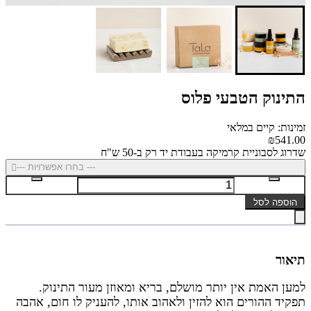
התינוק הטבעי פלוס
זמינות: קיים במלאי
₪541.00
שדרוג לסבוניית קרמיקה בעבודת יד רק ב-50 ש"ח
--- בחרו אפשרויות ---
הוספה לסל
תיאור
למען האמת אין יותר מושלם, בריא ומאוזן מעור התינוק.
תפקיד ההורים הוא להזין ולאהוב אותו, להעניק לו חום, אהבה