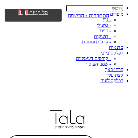
סל קניות
0
0
מוצרים
התחברות \ הרשמה
- גוף
- טיפולי
- פנים
- תינוקות
- ערכות ומתנות
סדנאות
רפלקסובייבי
- קורסים דיגיטליים
- שמני העיסוי
פרחי באך
קצת עליי
רפלקסולוגיה