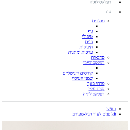
רפלקסולוגיה
עוד...
מוצרים
גוף
טיפולי
פנים
תינוקות
ערכות ומתנות
סדנאות
רפלקסובייבי
קורסים דיגיטליים
שמני העיסוי
פרחי באך
קצת עליי
רפלקסולוגיה
ראשי
kit פנים לעור רגיל-מעורב