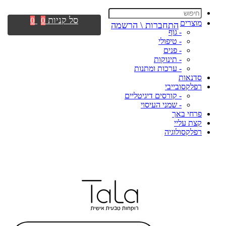
סל קניות
0
0
מוצרים
התחברות \ הרשמה
- גוף
- טיפולי
- פנים
- תינוקות
- ערכות ומתנות
סדנאות
רפלקסובייבי
- קורסים דיגיטליים
- שמני העיסוי
פרחי באך
קצת עליי
רפלקסולוגיה