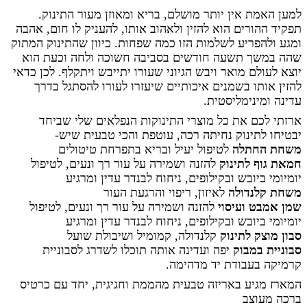
למען האמת אין יותר מושלם, בריא ומאוזן מעור התינוק.
תפקיד ההורים הוא להזין ולאהוב אותו, להעניק לו חום, אהבה
ומגע ולהפריע לשלמות הזו כמה שפחות. כיוון שהתינוק המתוק
שהה במשך תשעה חודשים בסביבה חשוכה ולחה וכעת הוא
יוצא לעולם מואר ויבש הגיוני שעורו יתייבש ויתקלף. לכן כדאי
להזין אותו בשמנים איכותיים שיעזרו לעורו להסתגל בדרך
עדינה ומינימליסטית.
ארזתי לכם את כל מוצרי התינוקות הנפלאים שלי שביחד
יבטיחו לתינוק נחיתה רכה, עוטפת והכי טבעית שיש-
משחת החתלה
לטיפול יעיל ובריא בתפרחת טיטולים
חמאת גוף לתינוק
להזנה ושמירה על עור רך ונעים, לטיפול
יומיומי ביובש ובקילופים, ניחוח לבנדר עדין ומרגיע
משחת קלנדולה
לאיזון, ריפוי והרגעת העור
שמן אמבט ועיסוי
להזנה ושמירה על עור רך ונעים, לטיפול
יומיומי ביובש ובקילופים, ניחוח לבנדר עדין ומרגיע
סבון מוצק לתינוק
קלנדולה, קמומיל ושיבולת שועל
סבוניית במבוק
יפה ועדינה אותה תוכלו לשדרג לסבוניית
קרמיקה בעבודת יד מדהימה.
המארז מגיע באריזה טבעית מהממת וחגיגית, יחד עם כרטיס
ברכה מעוצב