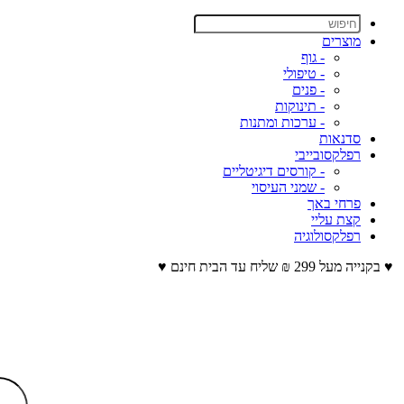
מוצרים
- גוף
- טיפולי
- פנים
- תינוקות
- ערכות ומתנות
סדנאות
רפלקסובייבי
- קורסים דיגיטליים
- שמני העיסוי
פרחי באך
קצת עליי
רפלקסולוגיה
♥ בקנייה מעל 299 ₪ שליח עד הבית חינם ♥