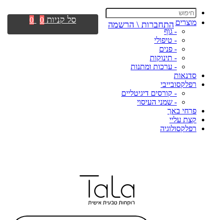
סל קניות
0
0
מוצרים
התחברות \ הרשמה
- גוף
- טיפולי
- פנים
- תינוקות
- ערכות ומתנות
סדנאות
רפלקסובייבי
- קורסים דיגיטליים
- שמני העיסוי
פרחי באך
קצת עליי
רפלקסולוגיה