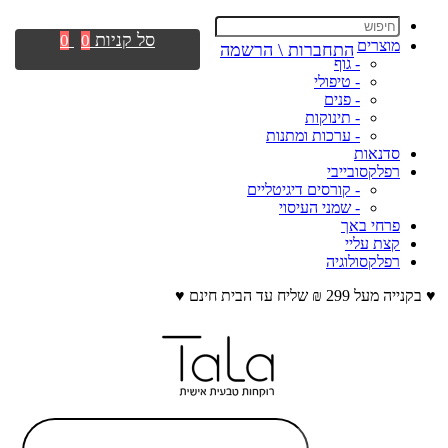
סל קניות
0
0
מוצרים
התחברות \ הרשמה
- גוף
- טיפולי
- פנים
- תינוקות
- ערכות ומתנות
סדנאות
רפלקסובייבי
- קורסים דיגיטליים
- שמני העיסוי
פרחי באך
קצת עליי
רפלקסולוגיה
♥ בקנייה מעל 299 ₪ שליח עד הבית חינם ♥