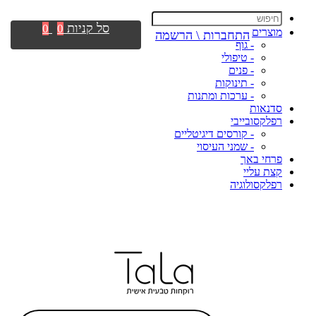
סל קניות
0
0
מוצרים
התחברות \ הרשמה
- גוף
- טיפולי
- פנים
- תינוקות
- ערכות ומתנות
סדנאות
רפלקסובייבי
- קורסים דיגיטליים
- שמני העיסוי
פרחי באך
קצת עליי
רפלקסולוגיה