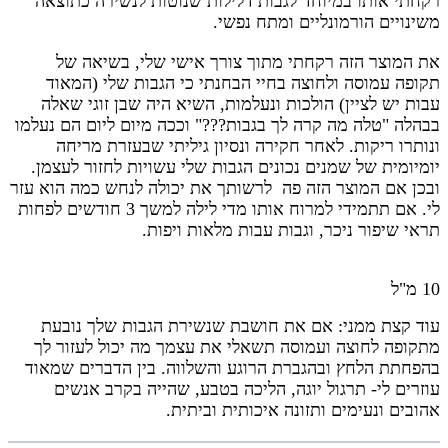
רקחתי אותו במיוחד לגבות דלילות שנוטות לנשירה כתוצאה
משינויים הורמונליים ומתח נפשי.
את המוצר הזה רקחתי מתוך צורך אישי שלי, בשיאה של
תקופה עמוסה ולחוצה בחיי הבחנתי כי הגבות שלי (המאוד
עבות יש לציין) הולכות ונעלמות, השיא היה שבן זוגי שאלה
בבהלה "טלה מה קרה לך בגבות???" וככה מיום ליום הם נעלמו
ונותרו ריקות. לאחר חקירה ונסיון גיליתי שבעזרת מריחה
יומיומית של שמנים נכונים הגבות שלי עשויות לחזור לעצמן.
ובכן אם המוצר הזה פה לרשותך את יכולה לנחש כמה הוא עזר
לי. אם תתמידי למרוח אותו מדי לילה למשך 3 חודשים לפחות
תראי שיפור ניכר, וגבות עבות מלאות ויפות.
10 מ"ל
עוד קצת ממני: אם את חושבת שנשירת הגבות שלך נובעת
מתקופה לחוצה ועמוסה תשאלי את עצמך מה יכול לעזור לך
בהפחתת הלחץ ובהגברת הרוגע והשלווה. בין הדברים שמאוד
עוזרים לי- תרגול יוגה, הליכה בטבע, שהייה בקרב אנשים
אהובים ונעימים ותזונה איכותית וביתית.