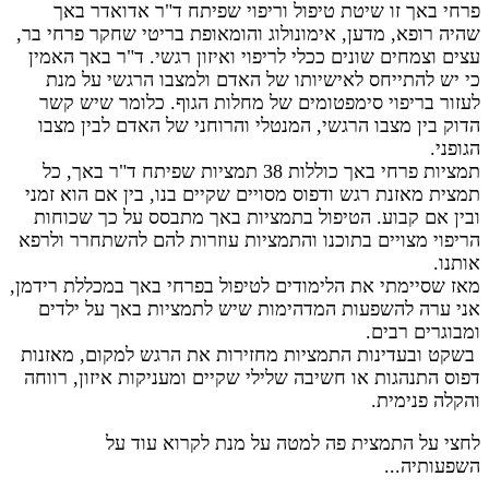
פרחי באך זו שיטת טיפול וריפוי שפיתח ד"ר אדואדר באך
ש
היה רופא, מדען, אימונולוג והומאופת בריטי שחקר פרחי בר,
עצים וצמחים שונים ככלי לריפוי ואיזון רגשי. ד"ר באך
האמין
כי יש להתייחס לאישיותו של האדם ולמצבו הרגשי על מנת
לעזור בריפוי סימפטומים של מחלות הגוף. כלומר שיש קשר
הדוק בין מצבו הרגשי, המנטלי והרוחני של האדם לבין מצבו
הגופני.
תמציות פרחי באך כוללות 38 תמציות שפיתח ד"ר באך, כל
תמצית מאזנת רגש ודפוס מסויים שקיים בנו, בין אם הוא זמני
ובין אם קבוע. הטיפול בתמציות באך מתבסס על כך שכוחות
הריפוי מצויים בתוכנו והתמציות עוזרות להם להשתחרר ולרפא
אותנו.
מאז שסיימתי את הלימודים לטיפול בפרחי באך במכללת רידמן,
אני ערה להשפעות המדהימות שיש לתמציות באך על ילדים
ומבוגרים רבים.
בשקט ובעדינות התמציות מחזירות את הרגש למקום, מאזנות
דפוס התנהגות או חשיבה שלילי שקיים ומעניקות איזון, רווחה
והקלה פנימית.
לחצי על התמצית פה למטה על מנת לקרוא עוד על
השפעותיה...