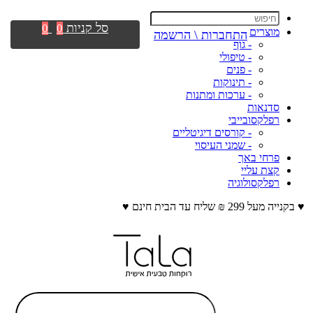
סל קניות
0
0
מוצרים
התחברות \ הרשמה
- גוף
- טיפולי
- פנים
- תינוקות
- ערכות ומתנות
סדנאות
רפלקסובייבי
- קורסים דיגיטליים
- שמני העיסוי
פרחי באך
קצת עליי
רפלקסולוגיה
♥ בקנייה מעל 299 ₪ שליח עד הבית חינם ♥