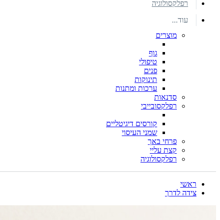
רפלקסולוגיה
עוד...
מוצרים
גוף
טיפולי
פנים
תינוקות
ערכות ומתנות
סדנאות
רפלקסובייבי
קורסים דיגיטליים
שמני העיסוי
פרחי באך
קצת עליי
רפלקסולוגיה
ראשי
צידה לדרך