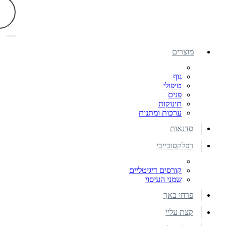
מוצרים
גוף
טיפולי
פנים
תינוקות
ערכות ומתנות
סדנאות
רפלקסובייבי
קורסים דיגיטליים
שמני העיסוי
פרחי באך
קצת עליי