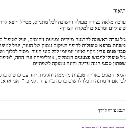
תיאור
ערכה מלאה בצידה מעולה וחשובה לכל מתגייס, מטייל ויוצא לדר
טיפוליים ומרפאים למקרה הצורך-
ג'ל עזרה ראשונה
להרגעה מיידית ומניעת זיהומים,
יעיל לטיפול ב
משחת מרפא טיפולית
לריפוי ושיקום עמוק של העור,
יעיל לטיפו
סבון פנים עדין
ניקוי ואיזון יומיומי לכל סוגי העור.
מסיר לכלוך ושו
ג'ל טיפולי לייבוש פצעונים
הממליס, אובליפיחה ועץ התה,
לטיפול SOS יעיל וממוקד בפצעי 
שפתון טבעי
הגנה עדינה והזנה עמוקה לשפתיים.
המארז מגיע באריזה טבעית מהממת וחגיגית, יחד עם כרטיס ברכ
לכן אם זו מתנה תוכלו לרשום ברכה ב"הערות למוכר" ואני אדאג 
דגם:
צידה לדרך