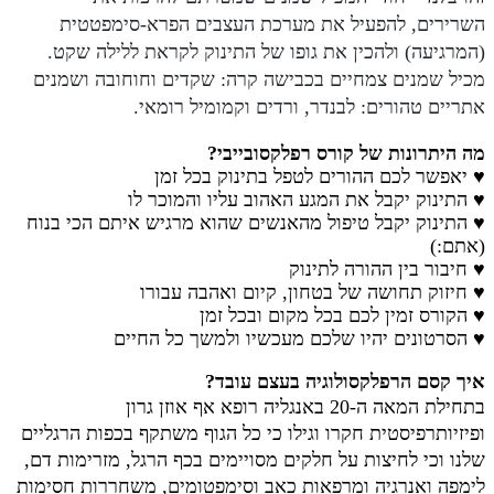
השרירים,
להפעיל את מערכת העצבים הפרא-סימפטטית
(המרגיעה) ו
להכין את גופו של התינוק לקראת ללילה שקט.
מכיל שמנים צמחיים בכבישה קרה: שקדים וחוחובה ושמנים
אתריים טהורים: לבנדר, ורדים וקמומיל רומאי.
מה היתרונות של קורס רפלקסובייבי?
♥ י
אפשר לכם ההורים לטפל בתינוק
בכל זמן
♥ התינוק יקבל את המגע האהוב עליו והמוכר לו
♥ התינוק יקבל טיפול מהאנשים שהוא מרגיש איתם הכי בנוח
(אתם:)
♥
חיבור בין ההורה לתינוק
♥ חיזוק תחושה של בטחון, קיום ואהבה עבורו
♥ הקורס זמין לכם בכל מקום ובכל זמן
♥ הסרטונים יהיו שלכם מעכשיו ולמשך כל החיים
איך קסם הרפלקסולוגיה בעצם עובד?
בתחילת המאה ה-20 באנגליה רופא אף אוזן גרון
ופיזיותרפיסטית חקרו וגילו כי כל הגוף משתקף בכפות הרגליים
שלנו וכי לחיצות על חלקים מסויימים בכף הרגל, מזרימות דם,
לימפה ואנרגיה ומרפאות כאב וסימפטומים, משחררות חסימות