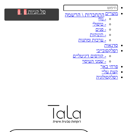
סל קניות
0
0
מוצרים
התחברות \ הרשמה
- גוף
- טיפולי
- פנים
- תינוקות
- ערכות ומתנות
סדנאות
רפלקסובייבי
- קורסים דיגיטליים
- שמני העיסוי
פרחי באך
קצת עליי
רפלקסולוגיה