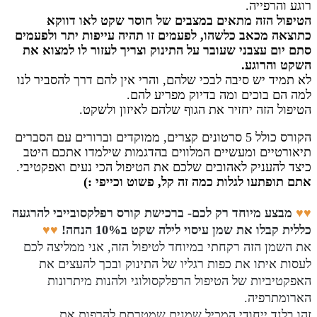
רוגע והרפייה.
הטיפול הזה מתאים במצבים של חוסר שקט לאו דווקא
כתוצאה מכאב כלשהו, לפעמים זו תהיה עייפות יתר ולפעמים
סתם יום עצבני שעובר על התינוק וצריך לעזור לו למצוא את
השקט והרוגע.
לא תמיד יש סיבה לבכי שלהם, והרי אין להם דרך להסביר לנו
למה הם בוכים ומה בדיוק מפריע להם.
הטיפול הזה יחזיר את הגוף שלהם לאיזון ולשקט.
הקורס כולל 5
סרטונים קצרים, ממוקדים וברורים עם הסברים
תיאורטיים ומעשיים המלווים בהדגמות שילמדו אתכם היטב
כיצד להעניק לאהובים שלכם את הטיפול הכי נעים ואפקטיבי.
אתם
תופתעו לגלות כמה זה קל, פשוט וכייפי :)
♥♥
מבצע מיוחד רק לכם- ברכישת קורס רפלקסובייבי להרגעה
כללית קבלו את שמן עיסוי לילה שקט ב10% הנחה!
♥♥
את השמן הזה רקחתי במיוחד לטיפול הזה, אני ממליצה לכם
לעסות איתו את כפות רגליו של התינוק ובכך להעצים את
האפקטיביות של הטיפול הרפלקסולוגי ולהנות מיתרונות
הארומתרפיה.
זהו בלנד ייחודי המכיל שמנים שמטרתם
להרפות את