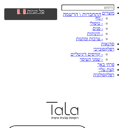
סל קניות
0
0
מוצרים
התחברות \ הרשמה
- גוף
- טיפולי
- פנים
- תינוקות
- ערכות ומתנות
סדנאות
רפלקסובייבי
- קורסים דיגיטליים
- שמני העיסוי
פרחי באך
קצת עליי
רפלקסולוגיה