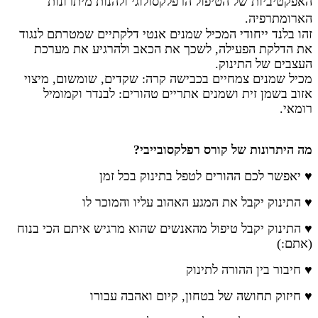
האפקטיביות של הטיפול הרפלקסולוגי ולהנות מיתרונות
הארומתרפיה.
זהו ב
לנד ייחודי המכיל
שמנים אנטי דלקתיים שמטרתם לנגוד
את הדלקת הפעילה, לשכך את הכאב ולהרגיע את מערכת
העצבים של התינוק.
מכיל שמנים צמחיים בכבישה קרה: שקדים, שומשום, מיצוי
אזוב בשמן זית ושמנים אתריים טהורים: לבנדר וקמומיל
רומאי.
מה היתרונות של קורס רפלקסובייבי?
♥ י
אפשר לכם ההורים לטפל בתינוק
בכל זמן
♥ התינוק יקבל את המגע האהוב עליו והמוכר לו
♥ התינוק יקבל טיפול מהאנשים שהוא מרגיש איתם הכי בנוח
(אתם:)
♥
חיבור בין ההורה לתינוק
♥ חיזוק תחושה של בטחון, קיום ואהבה עבורו