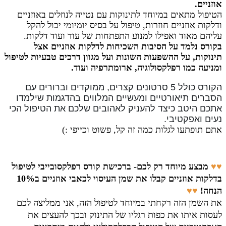
אוזניים.
הטיפול מתאים במיוחד לתינוקות עם נטייה לנוזלים באוזניים
ודלקות אוזניים חוזרות, טיפול על בסיס יומיומי יכול להקל
עליהם מאוד ואפילו למנוע התפתחות של עוד ועוד דלקות.
בקורס נלמד על הסיבות השכיחות לדלקות אוזניים אצל
תינוקות, על ההשפעות השונות ועל מגוון דרכים טבעיות לטיפול
ומניעה כמו רפלקסולוגיה, ארומתרפיה ועוד.
הקורס כולל 5 סרטונים קצרים, ממוקדים וברורים עם
הסברים תיאורטיים ומעשיים המלווים בהדגמות שילמדו
אתכם היטב כיצד להעניק לאהובים שלכם את הטיפול הכי
נעים ואפקטיבי.
אתם
תופתעו לגלות כמה זה קל, פשוט וכייפי :)
♥♥
מבצע מיוחד רק לכם- ברכישת קורס רפלקסובייבי לטיפול
בדלקות אוזניים קבלו את שמן העיסוי לכאבי אוזניים ב10%
הנחה!
♥♥
את השמן הזה רקחתי במיוחד לטיפול הזה, אני ממליצה לכם
לעסות איתו את כפות רגליו של התינוק ובכך להעצים את