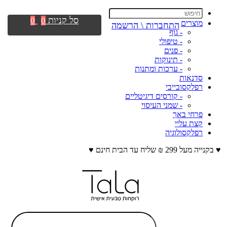
סל קניות
0
0
מוצרים
התחברות \ הרשמה
- גוף
- טיפולי
- פנים
- תינוקות
- ערכות ומתנות
סדנאות
רפלקסובייבי
- קורסים דיגיטליים
- שמני העיסוי
פרחי באך
קצת עליי
רפלקסולוגיה
♥ בקנייה מעל 299 ₪ שליח עד הבית חינם ♥