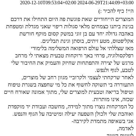
2020-12-10T09:53:04+02:00
2024-06-29T21:44:09+03:00
היי! כיף להכיר :)
המוצרים הייחודיים שאת פוגשת פה היום התחילו את דרכם
בגינת ביתנו כצמחים מלאי סגולות ריפוי שאני מגדלת ומטפחת
באהבה גדולה יחד עם בן זוגי במשק קסום מוקף חורשת
אקליפטוס, מטע זיתים, בוסתן וגינת תבלינים.
מאז שצללתי אל עולם הרפואה המשלימה בלימודי
רפלקסולוגיה, פרחי באך ורוקחות טבעית מצאתי לי מרחב
מרגש של יצירה והתפתחות שחיזק והעמיק את החיבור שלי
לטבע, לגוף ולנפש.
לאחר שרקחתי לעצמי ולקרוביי מגוון רחב של מוצרים,
התעוררה בי תשוקה לחשוף את כל מי שחפצה בשגרת טיפוח
וטיפול בריאה וטבעית למוצרים שלי, מתוך אמונה שאורח חיים
שכזה, אינו מותרות.
כל המרקחות נוצרו מתוך למידה, מחשבה ועבודת יד מוקפדת
ואוהבת שלי ולכולן השפעה יעילה ומיטיבה על הגוף והנפש.
אני בשאיפה מתמדת לקירבה-
לאדמה,
לעונות השנה,