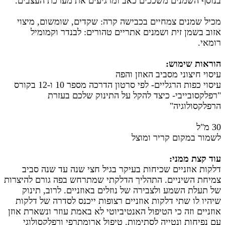
בנוסף השמנים משככים כאב ומרגיעים את מערכת העצבים.
מכיל שמנים צמחיים בכבישה קרה: שקדים, שומשום, מיצוי
אזוב בשמן זית ושמנים אתריים טהורים: לבנדר וקמומיל
רומאי.
הוראות שימוש:
עיסוי חיצוני מסביב האוזן והפה
עיסוי כפות הרגליים-
לפי סרטון הדרכה מספר 10 ו-12
בקורס
"רפלקסובייבי- כיצד להקל על התינוק שלכם בעזרת
הרפלקסולוגיה"
30 מ"ל
לשמור במקום קריר ומוצל
עוד קצת ממני:
דלקות אוזניים שכיחות בעיקר בגיל חצי שנה עד שנה סביב
צמיחת השיניים. התהליך הדלקתי שמתרחש בפה גורם להיצרות
של תעלת השמע ולצבירה של נוזלים באוזניים. לרוב, תינוק
שיהיו לו שתי דלקות אוזניים רצופות ייכנס לסדרה של דלקות
אוזניים וזה כי הטיפול האנטיביוטי לא באמת עוזר ונשארת אוזן
עם נפיחות ונטייה לסתימות. טיפול ארומתרפי ורפלקסולוגי