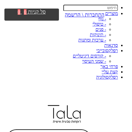
סל קניות
0
0
מוצרים
התחברות \ הרשמה
- גוף
- טיפולי
- פנים
- תינוקות
- ערכות ומתנות
סדנאות
רפלקסובייבי
- קורסים דיגיטליים
- שמני העיסוי
פרחי באך
קצת עליי
רפלקסולוגיה