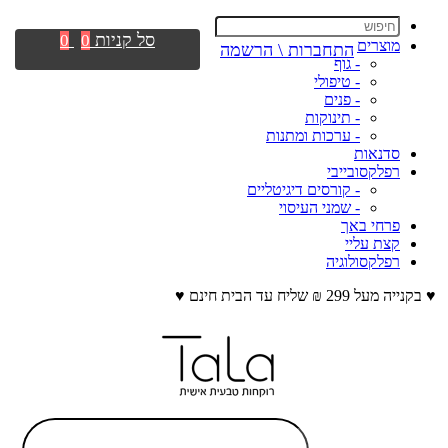
סל קניות
0
0
מוצרים
התחברות \ הרשמה
- גוף
- טיפולי
- פנים
- תינוקות
- ערכות ומתנות
סדנאות
רפלקסובייבי
- קורסים דיגיטליים
- שמני העיסוי
פרחי באך
קצת עליי
רפלקסולוגיה
♥ בקנייה מעל 299 ₪ שליח עד הבית חינם ♥