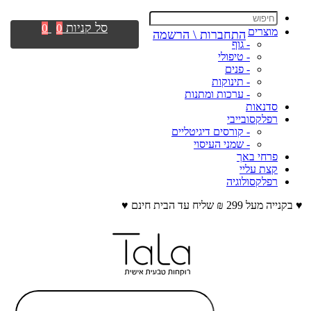
סל קניות
0
0
מוצרים
התחברות \ הרשמה
- גוף
- טיפולי
- פנים
- תינוקות
- ערכות ומתנות
סדנאות
רפלקסובייבי
- קורסים דיגיטליים
- שמני העיסוי
פרחי באך
קצת עליי
רפלקסולוגיה
♥ בקנייה מעל 299 ₪ שליח עד הבית חינם ♥